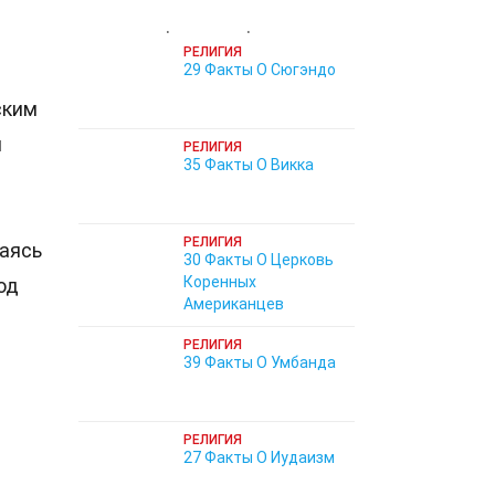
Избранные факты
РЕЛИГИЯ
29 Факты О Сюгэндо
ским
и
РЕЛИГИЯ
35 Факты О Викка
РЕЛИГИЯ
таясь
30 Факты О Церковь
Коренных
од
Американцев
РЕЛИГИЯ
39 Факты О Умбанда
РЕЛИГИЯ
27 Факты О Иудаизм