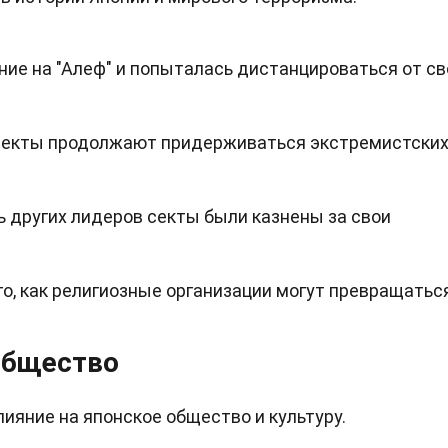
ание на "Алеф" и попыталась дистанцироваться от св
 секты продолжают придерживаться экстремистски
ть других лидеров секты были казнены за свои
о, как религиозные организации могут превращатьс
 общество
ияние на японское общество и культуру.