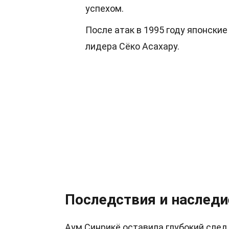
успехом.
После атак в 1995 году японские
лидера Сёко Асахару.
Последствия и наследи
Аум Синрикё оставила глубокий след 