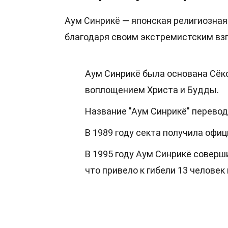
Аум Синрикё — японская религиозная 
благодаря своим экстремистским вз
Аум Синрикё была основана Сёко
воплощением Христа и Будды.
Название "Аум Синрикё" перевод
В 1989 году секта получила офи
В 1995 году Аум Синрикё соверш
что привело к гибели 13 человек