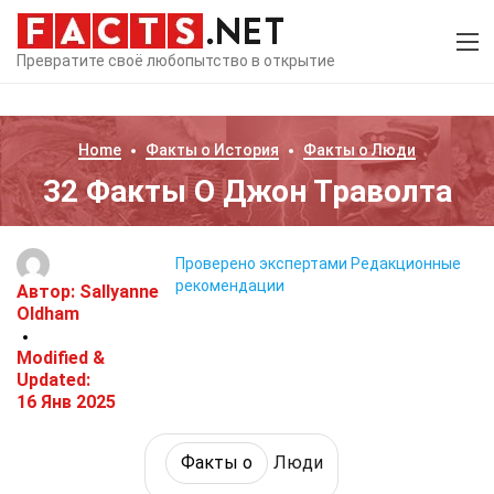
Превратите своё любопытство в открытие
Home
Факты о
История
Факты о
Люди
32 Факты О Джон Траволта
Проверено экспертами
Редакционные
рекомендации
Автор:
Sallyanne
Oldham
Modified &
Updated:
16 Янв 2025
Факты о
Люди