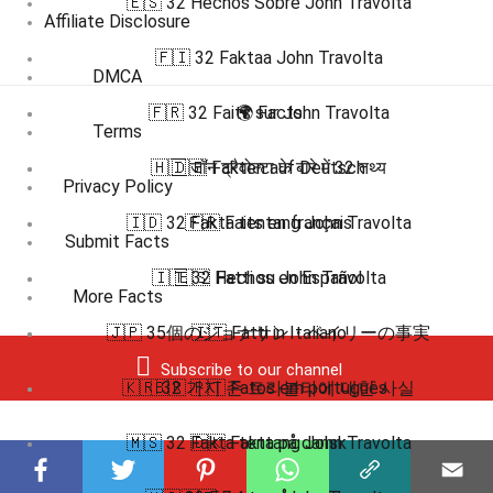
🇪🇸 32 Hechos Sobre John Travolta
Affiliate Disclosure
🇫🇮 32 Faktaa John Travolta
DMCA
🇫🇷 32 Faits sur John Travolta
🌍 Facts
Terms
🇭🇮 जॉन ट्रैवोल्टा के बारे में 32 तथ्य
🇩🇪 Fakten auf Deutsch
Privacy Policy
🇮🇩 32 Fakta tentang John Travolta
🇫🇷 Faits en français
Submit Facts
🇮🇹 32 Fatti su John Travolta
🇪🇸 Hechos en Español
More Facts
🇯🇵 35個のジョナサン・ベイリーの事実
🇮🇹 Fatti in Italiano
Subscribe to our channel
🇰🇷 32 가지 존 트라볼타에 대한 사실
🇧🇷 🇵🇹 Fatos em português
🇲🇸 32 Fakta tentang John Travolta
🇩🇰 Fakta på dansk