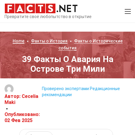
Превратите своё любопытство в открытие
Home
Факты о
История
Факты о
Исторические
события
39 Факты О Авария На
Острове Три Мили
Проверено экспертами
Редакционные
рекомендации
Автор:
Cecelia
Maki
Опубликовано:
02 Фев 2025