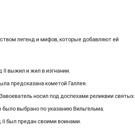
ством легенд и мифов, которые добавляют ей
 II выжил и жил в изгнании.
ыла предсказана кометой Галлея.
Завоеватель носил под доспехами реликвии святых.
ы было выбрано по указанию Вильгельма.
 II был предан своими воинами.