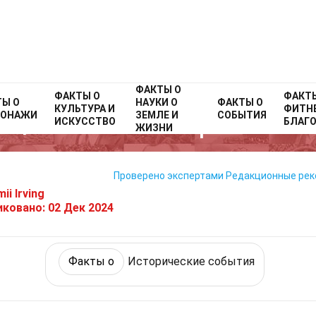
ФАКТЫ О
Home
Факты о
ФАКТЫ О
История
Факты о
Исторические события
ФАКТ
ТЫ О
НАУКИ О
ФАКТЫ О
КУЛЬТУРА И
ФИТНЕ
СОНАЖИ
ЗЕМЛЕ И
СОБЫТИЯ
1 Факты О Битва При Гастинг
ИСКУССТВО
БЛАГ
ЖИЗНИ
Проверено экспертами
Редакционные ре
ii Irving
иковано:
02 Дек 2024
Факты о
Исторические события