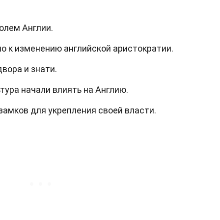
олем Англии.
о к изменению английской аристократии.
вора и знати.
тура начали влиять на Англию.
амков для укрепления своей власти.