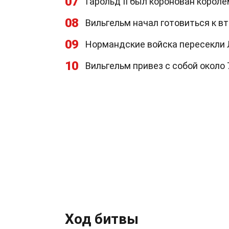
07
Гарольд II был коронован короле
08
Вильгельм начал готовиться к в
09
Нормандские войска пересекли 
10
Вильгельм привез с собой около 
Ход битвы