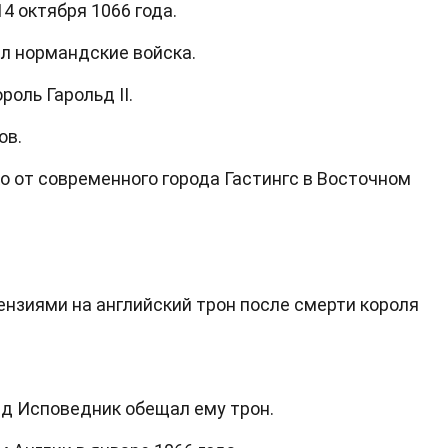
4 октября 1066 года.
л нормандские войска.
роль Гарольд II.
ов.
 от современного города Гастингс в Восточном
нзиями на английский трон после смерти короля
рд Исповедник обещал ему трон.