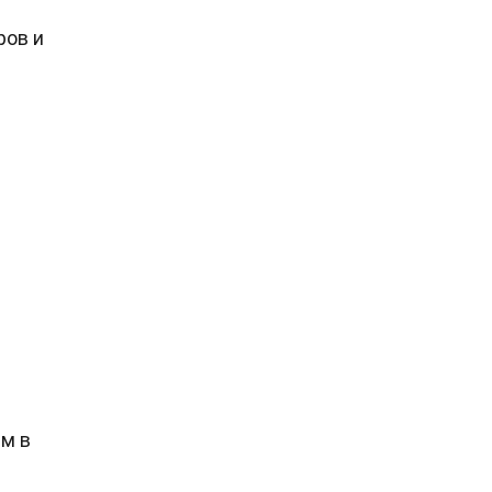
ров и
м в