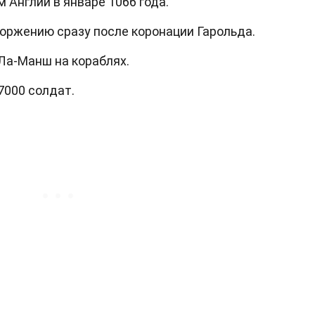
м Англии в январе 1066 года.
торжению сразу после коронации Гарольда.
Ла-Манш на кораблях.
7000 солдат.