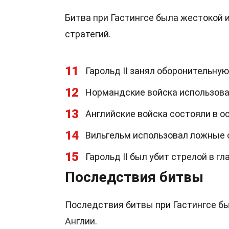
Битва при Гастингсе была жестокой 
стратегий.
11
Гарольд II занял оборонительную
12
Нормандские войска использовал
13
Английские войска состояли в о
14
Вильгельм использовал ложные 
15
Гарольд II был убит стрелой в г
Последствия битвы
Последствия битвы при Гастингсе б
Англии.