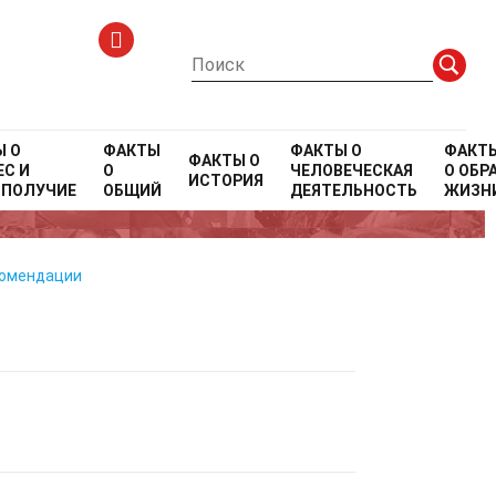
Ы О
ФАКТЫ
ФАКТЫ О
ФАКТ
ФАКТЫ О
С И
О
ЧЕЛОВЕЧЕСКАЯ
О
ОБР
ИСТОРИЯ
се
ОПОЛУЧИЕ
ОБЩИЙ
ДЕЯТЕЛЬНОСТЬ
ЖИЗН
комендации