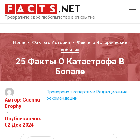
Превратите своё любопытство в открытие
Home
Факты о
История
Факты о
Исторические
события
25 Факты О Катастрофа В
Бопале
Проверено экспертами
Редакционные
рекомендации
Автор:
Guenna
Brophy
Опубликовано:
02 Дек 2024