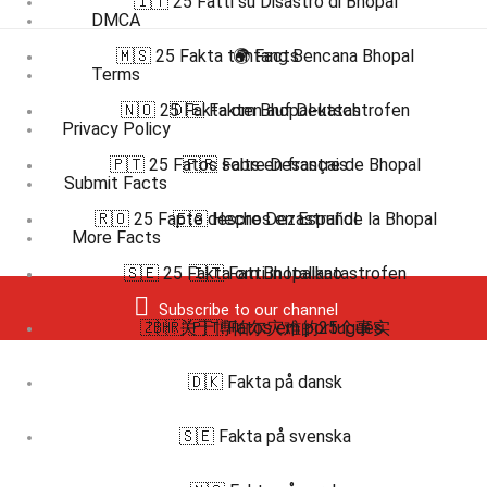
🇮🇹 25 Fatti su Disastro di Bhopal
DMCA
🇲🇸 25 Fakta tentang Bencana Bhopal
🌍 Facts
Terms
🇳🇴 25 Fakta om Bhopal-katastrofen
🇩🇪 Fakten auf Deutsch
Privacy Policy
🇵🇹 25 Fatos sobre Desastre de Bhopal
🇫🇷 Faits en français
Submit Facts
🇷🇴 25 Fapte despre Dezastrul de la Bhopal
🇪🇸 Hechos en Español
More Facts
🇸🇪 25 Fakta om Bhopalkatastrofen
🇮🇹 Fatti in Italiano
Subscribe to our channel
🇿🇭 关于博帕尔灾难的25个事实
🇧🇷 🇵🇹 Fatos em português
🇩🇰 Fakta på dansk
🇸🇪 Fakta på svenska