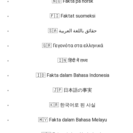
🇳🇴 Fakta på norsk
🇫🇮 Faktat suomeksi
🇸🇦 حقائق باللغة العربية
🇬🇷 Γεγονότα στα ελληνικά
🇮🇳 हिंदी में तथ्य
🇮🇩 Fakta dalam Bahasa Indonesia
🇯🇵 日本語の事実
🇰🇷 한국어로 된 사실
🇲🇾 Fakta dalam Bahasa Melayu