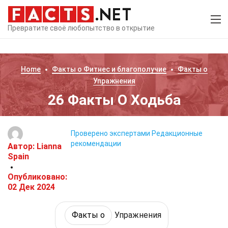
Превратите своё любопытство в открытие
Home
Факты о
Фитнес и благополучие
Факты о
Упражнения
26 Факты О Ходьба
Проверено экспертами
Редакционные
рекомендации
Автор:
Lianna
Spain
Опубликовано:
02 Дек 2024
Факты о
Упражнения