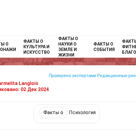
ФАКТЫ О
Home
Факты о
ФАКТЫ О
Фитнес и благополучие
Факты о
Психологи
ФАКТ
ТЫ О
НАУКИ О
ФАКТЫ О
КУЛЬТУРА И
ФИТНЕ
СОНАЖИ
ЗЕМЛЕ И
СОБЫТИЯ
37 Факты О Несчастье
ИСКУССТВО
БЛАГ
ЖИЗНИ
Проверено экспертами
Редакционные ре
rmelita Langlois
иковано:
02 Дек 2024
Факты о
Психология