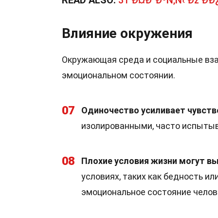
READ ALSO:
31 Ð¤Ð°ÐºÑ‚Ñ‹ Ðž ÐÐ¿
Влияние окружения
Окружающая среда и социальные вза
эмоциональном состоянии.
07
Одиночество усиливает чувств
изолированными, часто испытыв
08
Плохие условия жизни могут вы
условиях, таких как бедность и
эмоциональное состояние челов