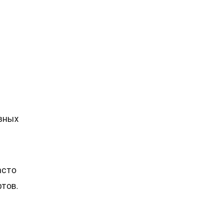
вных
асто
тов.