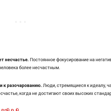
т несчастье.
Постоянное фокусирование на негати
человека более несчастным.
 к разочарованию.
Люди, стремящиеся к идеалу, ч
частье, когда не достигают своих высоких стандар