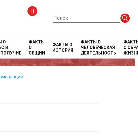
я
Ы О
ФАКТЫ
ФАКТЫ О
ФАКТ
ФАКТЫ О
С И
О
ЧЕЛОВЕЧЕСКАЯ
О
ОБР
ИСТОРИЯ
ОПОЛУЧИЕ
ОБЩИЙ
ДЕЯТЕЛЬНОСТЬ
ЖИЗН
комендации