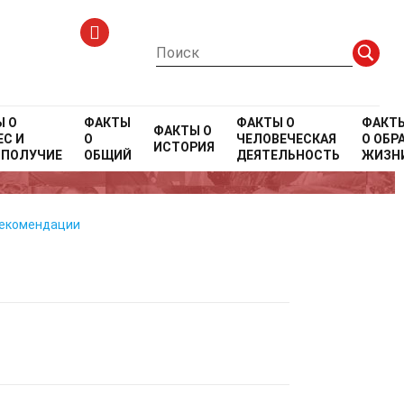
я
Ы О
ФАКТЫ
ФАКТЫ О
ФАКТ
ФАКТЫ О
С И
О
ЧЕЛОВЕЧЕСКАЯ
О
ОБР
ИСТОРИЯ
ОПОЛУЧИЕ
ОБЩИЙ
ДЕЯТЕЛЬНОСТЬ
ЖИЗН
рекомендации