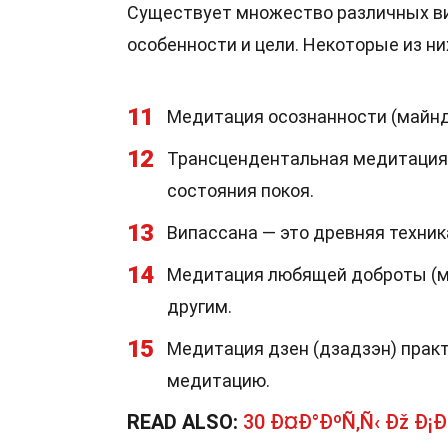
Существует множество различных ви
особенности и цели. Некоторые из н
11
Медитация осознанности (майнд
12
Трансцендентальная медитация 
состояния покоя.
13
Випассана — это древняя техник
14
Медитация любящей доброты (ме
другим.
15
Медитация дзен (дзадзэн) прак
медитацию.
READ ALSO:
30 Ð¤Ð°ÐºÑ‚Ñ‹ Ðž Ð