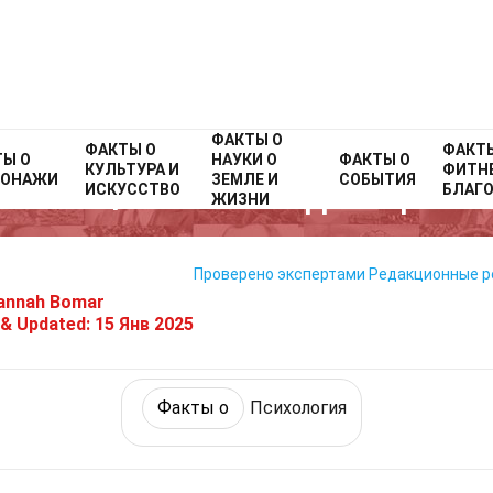
ФАКТЫ О
Home
Факты о
ФАКТЫ О
Фитнес и благополучие
Факты о
Психологи
ФАКТ
ТЫ О
НАУКИ О
ФАКТЫ О
КУЛЬТУРА И
ФИТНЕ
СОНАЖИ
ЗЕМЛЕ И
СОБЫТИЯ
37 Факты О Медитация
ИСКУССТВО
БЛАГ
ЖИЗНИ
Проверено экспертами
Редакционные 
annah Bomar
 & Updated:
15 Янв 2025
Факты о
Психология