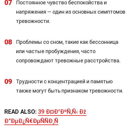
07
Постоянное чувство беспокойства и
напряжения — один из основных симптомов
тревожности.
08
Проблемы со сном, такие как бессонница
или частые пробуждения, часто
сопровождают тревожные расстройства.
09
Трудности с концентрацией и памятью
также могут быть признаком тревожности.
READ ALSO:
39 Ð¤Ð°ÐºÑ‚Ñ‹ Ðž
Ð”ÐµÐ¿Ñ€ÐµÑÑÐ¸Ñ