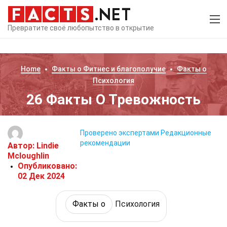
Превратите своё любопытство в открытие
Home
Факты о
Фитнес и благополучие
Факты о
Психология
26 Факты О Тревожность
Проверено экспертами
Редакционные
рекомендации
Автор:
Lindie
Mcloughlin
Опубликовано:
02 Дек 2024
Факты о
Психология