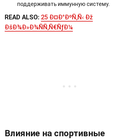
поддерживать иммунную систему.
READ ALSO:
25 Ð¤Ð°ÐºÑ‚Ñ‹ Ðž
ÐšÐ¾Ð»Ð¾ÑÑ‚Ñ€ÑƒÐ¼
Влияние на спортивные