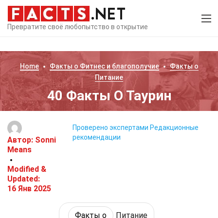
Превратите своё любопытство в открытие
Home
Факты о
Фитнес и благополучие
Факты о
Питание
40 Факты О Таурин
Проверено экспертами
Редакционные
рекомендации
Автор:
Sonni
Means
Modified &
Updated:
16 Янв 2025
Факты о
Питание