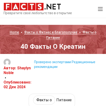
Превратите своё любопытство в открытие
Home
Факты о
Фитнес и благополучие
Факты о
Питание
40 Факты О Креатин
Проверено экспертами
Редакционные
рекомендации
Автор:
Shaylyn
Noble
Опубликовано:
02 Дек 2024
Факты о
Питание