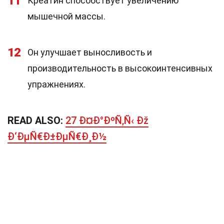
11
Креатин способствует увеличению
мышечной массы.
12
Он улучшает выносливость и
производительность в высокоинтенсивных
упражнениях.
READ ALSO:
27 Ð¤Ð°ÐºÑ‚Ñ‹ Ðž
Ð‘ÐµÑ€Ð±ÐµÑ€Ð¸Ð½