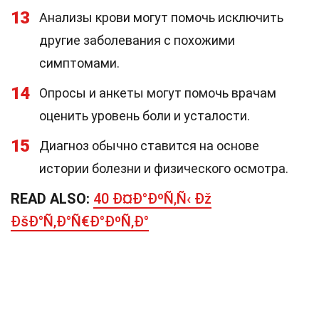
13
Анализы крови могут помочь исключить
другие заболевания с похожими
симптомами.
14
Опросы и анкеты могут помочь врачам
оценить уровень боли и усталости.
15
Диагноз обычно ставится на основе
истории болезни и физического осмотра.
READ ALSO:
40 Ð¤Ð°ÐºÑ‚Ñ‹ Ðž
ÐšÐ°Ñ‚Ð°Ñ€Ð°ÐºÑ‚Ð°