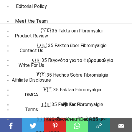
Editorial Policy
Meet the Team
🇩🇰 35 Fakta om Fibromyalgi
Product Review
🇩🇪 35 Fakten über Fibromyalgie
Contact Us
🇬🇷 35 Γεγονότα για το Φιβρομυαλγία
Write For Us
🇪🇸 35 Hechos Sobre Fibromialgia
Affiliate Disclosure
🇫🇮 35 Faktaa Fibromyalgia
DMCA
🇫🇷 35 Faits sur Fibromyalgie
🌍 Facts
Terms
🇭🇮 फाइब्रोमायल्जिया के बारे में 35 तथ्य
🇩🇪 Fakten auf Deutsch
Privacy Policy