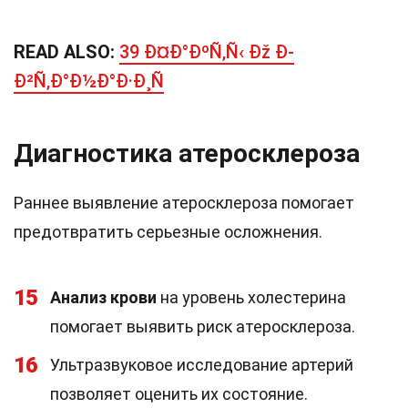
READ ALSO:
39 Ð¤Ð°ÐºÑ‚Ñ‹ Ðž Ð­
Ð²Ñ‚Ð°Ð½Ð°Ð·Ð¸Ñ
Диагностика атеросклероза
Раннее выявление атеросклероза помогает
предотвратить серьезные осложнения.
15
Анализ крови
на уровень холестерина
помогает выявить риск атеросклероза.
16
Ультразвуковое исследование артерий
позволяет оценить их состояние.