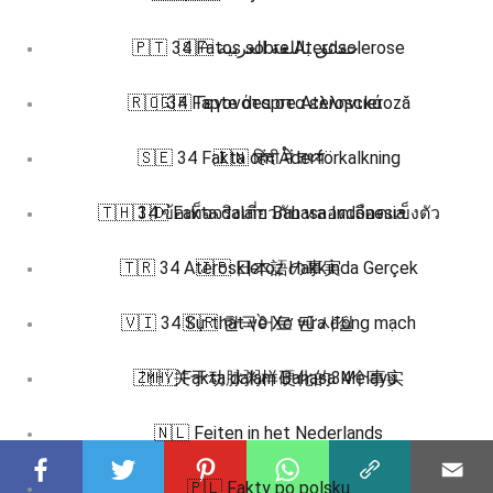
🇵🇹 34 Fatos sobre Aterosclerose
🇸🇦 حقائق باللغة العربية
🇷🇴 34 Fapte despre Ateroscleroză
🇬🇷 Γεγονότα στα ελληνικά
🇸🇪 34 Fakta om Åderförkalkning
🇮🇳 हिंदी में तथ्य
🇹🇭 34 ข้อเท็จจริงเกี่ยวกับ หลอดเลือดแข็งตัว
🇮🇩 Fakta dalam Bahasa Indonesia
🇹🇷 34 Ateroskleroz Hakkında Gerçek
🇯🇵 日本語の事実
🇻🇮 34 Sự thật về Xơ vữa động mạch
🇰🇷 한국어로 된 사실
🇿🇭 关于动脉粥样硬化的34个事实
🇲🇾 Fakta dalam Bahasa Melayu
🇳🇱 Feiten in het Nederlands
🇵🇱 Fakty po polsku