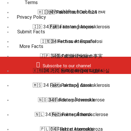
Terms
🇭🇮 एथेरोस्क्लेरोसिस के बारे में 34 तथ्य
🇩🇪 Fakten auf Deutsch
Privacy Policy
🇮🇩 34 Fakta tentang Aterosklerosis
🇫🇷 Faits en français
Submit Facts
🇮🇹 34 Fatti su Aterosclerosi
🇪🇸 Hechos en Español
More Facts
🇯🇵 34個の動脈硬化症の事実
🇮🇹 Fatti in Italiano
Subscribe to our channel
🇰🇷 34 가지 동맥경화증에 대한 사실
🇧🇷 🇵🇹 Fatos em português
🇲🇸 34 Fakta tentang Aterosklerosis
🇩🇰 Fakta på dansk
🇳🇴 34 Fakta om Aterosklerose
🇸🇪 Fakta på svenska
🇳🇱 34 Feiten over Atherosclerose
🇳🇴 Fakta på norsk
🇵🇱 34 Fakty o Ateroskleroza
🇫🇮 Faktat suomeksi