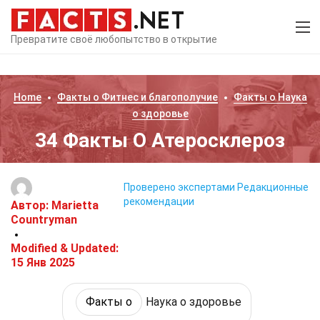
Превратите своё любопытство в открытие
Home
Факты о
Фитнес и благополучие
Факты о
Наука
о здоровье
34 Факты О Атеросклероз
Проверено экспертами
Редакционные
рекомендации
Автор:
Marietta
Countryman
Modified & Updated:
15 Янв 2025
Факты о
Наука о здоровье