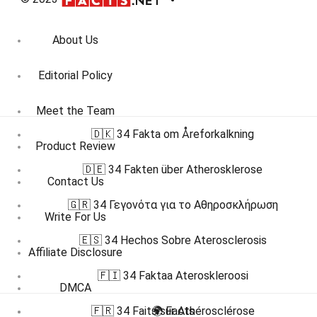
About Us
Editorial Policy
Meet the Team
🇩🇰 34 Fakta om Åreforkalkning
Product Review
🇩🇪 34 Fakten über Atherosklerose
Contact Us
🇬🇷 34 Γεγονότα για το Αθηροσκλήρωση
Write For Us
🇪🇸 34 Hechos Sobre Aterosclerosis
Affiliate Disclosure
🇫🇮 34 Faktaa Ateroskleroosi
DMCA
🇫🇷 34 Faits sur Athérosclérose
🌍 Facts