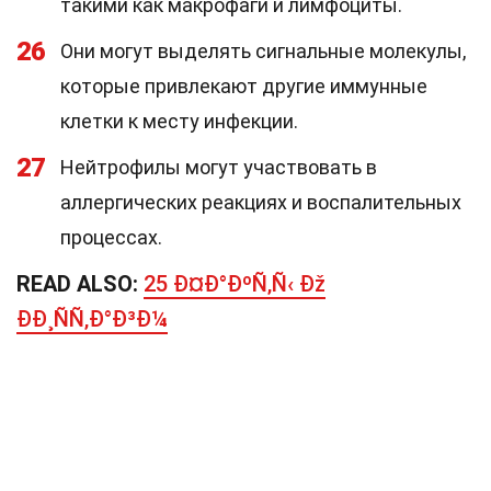
такими как макрофаги и лимфоциты.
26
Они могут выделять сигнальные молекулы,
которые привлекают другие иммунные
клетки к месту инфекции.
27
Нейтрофилы могут участвовать в
аллергических реакциях и воспалительных
процессах.
READ ALSO:
25 Ð¤Ð°ÐºÑ‚Ñ‹ Ðž
ÐÐ¸ÑÑ‚Ð°Ð³Ð¼