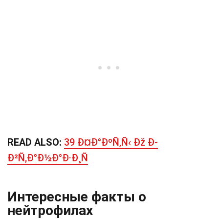
READ ALSO:
39 Ð¤Ð°ÐºÑ‚Ñ‹ Ðž Ð­
Ð²Ñ‚Ð°Ð½Ð°Ð·Ð¸Ñ
Интересные факты о
нейтрофилах