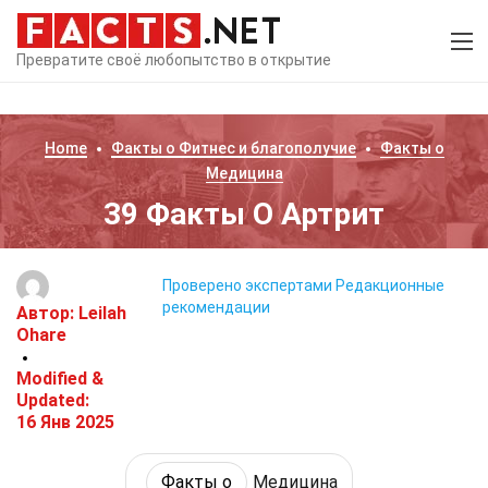
Превратите своё любопытство в открытие
Home
Факты о
Фитнес и благополучие
Факты о
Медицина
39 Факты О Артрит
Проверено экспертами
Редакционные
рекомендации
Автор:
Leilah
Ohare
Modified &
Updated:
16 Янв 2025
Факты о
Медицина