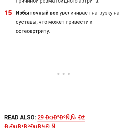
причиной ревматоидного артрита.
15
Избыточный вес
увеличивает нагрузку на
суставы, что может привести к
остеоартриту.
READ ALSO:
29 Ð¤Ð°ÐºÑ‚Ñ‹ Ðž
Ð›ÐµÐ¹ÐºÐµÐ¼Ð¸Ñ