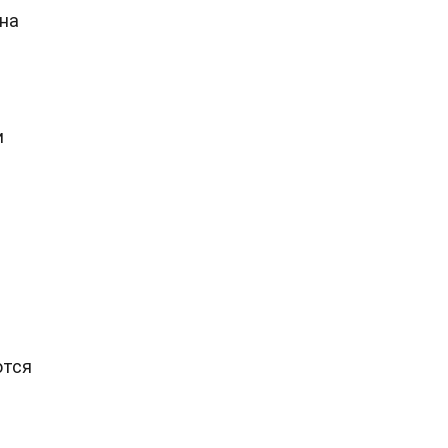
на
и
ются