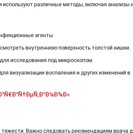
и используют различные методы, включая анализы 
инфекционные агенты.
осмотреть внутреннюю поверхность толстой кишки.
 для исследования под микроскопом.
для визуализации воспаления и других изменений в
ŸÐ°Ñ€Ð°Ñ†ÐµÑ‚Ð°Ð¼Ð¾Ð»
 и тяжести. Важно следовать рекомендациям врача 