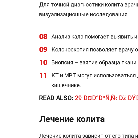
Для точной диагностики колита врач
визуализационные исследования.
08
Анализ кала помогает выявить 
09
Колоноскопия позволяет врачу 
10
Биопсия – взятие образца ткани
11
КТ и МРТ могут использоваться 
кишечнике.
READ ALSO:
29 Ð¤Ð°ÐºÑ‚Ñ‹ Ðž Ð
Лечение колита
Лечение колита зависит от его типа