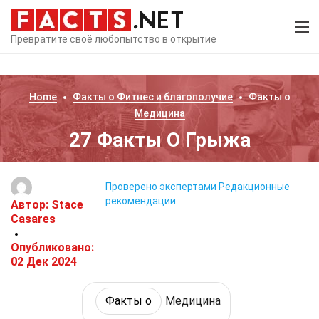
Превратите своё любопытство в открытие
Home
Факты о
Фитнес и благополучие
Факты о
Медицина
27 Факты О Грыжа
Проверено экспертами
Редакционные
рекомендации
Автор:
Stace
Casares
Опубликовано:
02 Дек 2024
Факты о
Медицина