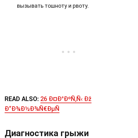
вызывать тошноту и рвоту.
READ ALSO:
26 Ð¤Ð°ÐºÑ‚Ñ‹ Ðž
Ð“Ð¾Ð½Ð¾Ñ€ÐµÑ
Диагностика грыжи