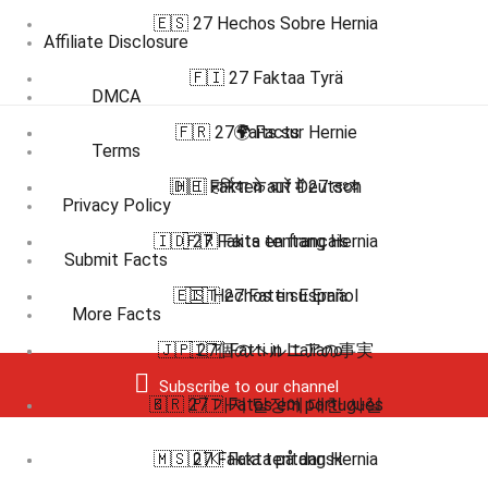
🇪🇸 27 Hechos Sobre Hernia
Affiliate Disclosure
🇫🇮 27 Faktaa Tyrä
DMCA
🇫🇷 27 Faits sur Hernie
🌍 Facts
Terms
🇩🇪 Fakten auf Deutsch
🇭🇮 हर्निया के बारे में 27 तथ्य
Privacy Policy
🇮🇩 27 Fakta tentang Hernia
🇫🇷 Faits en français
Submit Facts
🇪🇸 Hechos en Español
🇮🇹 27 Fatti su Ernia
More Facts
🇯🇵 27個のヘルニアの事実
🇮🇹 Fatti in Italiano
Subscribe to our channel
🇧🇷 🇵🇹 Fatos em português
🇰🇷 27 가지 탈장에 대한 사실
🇲🇸 27 Fakta tentang Hernia
🇩🇰 Fakta på dansk