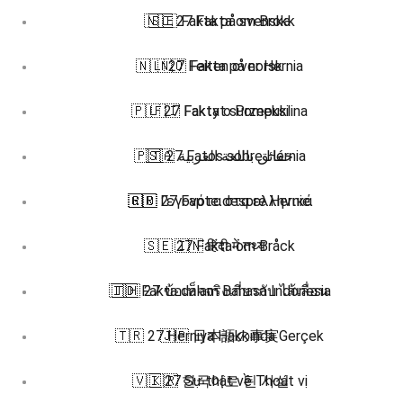
🇳🇴 27 Fakta om Brokk
🇸🇪 Fakta på svenska
🇳🇱 27 Feiten over Hernia
🇳🇴 Fakta på norsk
🇵🇱 27 Fakty o Przepuklina
🇫🇮 Faktat suomeksi
🇵🇹 27 Fatos sobre Hérnia
🇸🇦 حقائق باللغة العربية
🇬🇷 Γεγονότα στα ελληνικά
🇷🇴 27 Fapte despre Hernie
🇸🇪 27 Fakta om Bråck
🇮🇳 हिंदी में तथ्य
🇮🇩 Fakta dalam Bahasa Indonesia
🇹🇭 27 ข้อเท็จจริงเกี่ยวกับ ไส้เลื่อน
🇹🇷 27 Herniya Hakkında Gerçek
🇯🇵 日本語の事実
🇻🇮 27 Sự thật về Thoát vị
🇰🇷 한국어로 된 사실