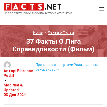
Превратите своё любопытство в открытие
Home
Факты о
Фильм
37 Факты О Лига
Справедливости (Фильм)
Проверено экспертами
Редакционные
рекомендации
Автор:
Florence
Pettit
Modified &
Updated:
03 Дек 2024