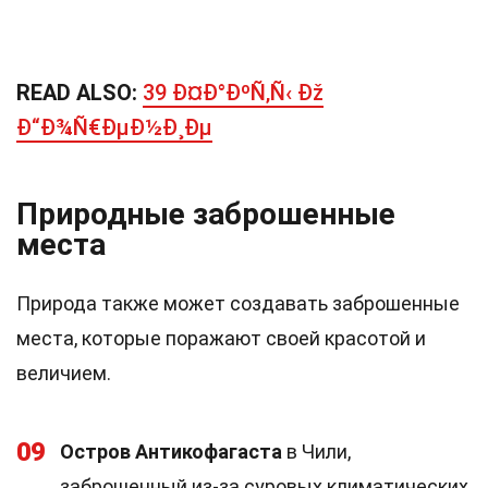
READ ALSO:
39 Ð¤Ð°ÐºÑ‚Ñ‹ Ðž
Ð“Ð¾Ñ€ÐµÐ½Ð¸Ðµ
Природные заброшенные
места
Природа также может создавать заброшенные
места, которые поражают своей красотой и
величием.
09
Остров Антикофагаста
в Чили,
заброшенный из-за суровых климатических