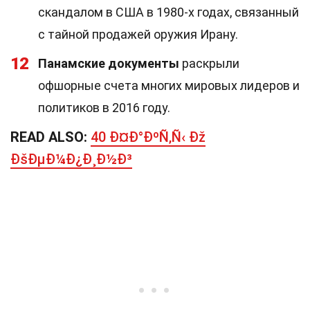
скандалом в США в 1980-х годах, связанный
с тайной продажей оружия Ирану.
12
Панамские документы
раскрыли
офшорные счета многих мировых лидеров и
политиков в 2016 году.
READ ALSO:
40 Ð¤Ð°ÐºÑ‚Ñ‹ Ðž
ÐšÐµÐ¼Ð¿Ð¸Ð½Ð³