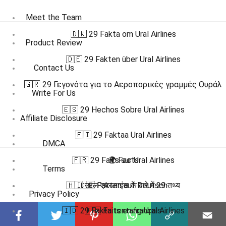
Meet the Team
🇩🇰 29 Fakta om Ural Airlines
Product Review
🇩🇪 29 Fakten über Ural Airlines
Contact Us
🇬🇷 29 Γεγονότα για το Αεροπορικές γραμμές Ουράλ
Write For Us
🇪🇸 29 Hechos Sobre Ural Airlines
Affiliate Disclosure
🇫🇮 29 Faktaa Ural Airlines
DMCA
🇫🇷 29 Faits sur Ural Airlines
🌍 Facts
Terms
🇭🇮 उरल एयरलाइंस के बारे में 29 तथ्य
🇩🇪 Fakten auf Deutsch
Privacy Policy
🇮🇩 29 Fakta tentang Ural Airlines
🇫🇷 Faits en français
Submit Facts